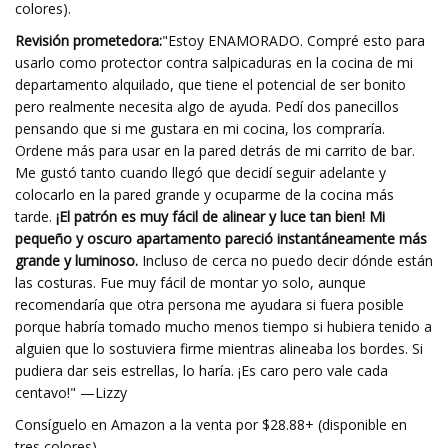
colores).
Revisión prometedora:
"Estoy ENAMORADO. Compré esto para
usarlo como protector contra salpicaduras en la cocina de mi
departamento alquilado, que tiene el potencial de ser bonito
pero realmente necesita algo de ayuda. Pedí dos panecillos
pensando que si me gustara en mi cocina, los compraría.
Ordene más para usar en la pared detrás de mi carrito de bar.
Me gustó tanto cuando llegó que decidí seguir adelante y
colocarlo en la pared grande y ocuparme de la cocina más
tarde.
¡El patrón es muy fácil de alinear y luce tan bien! Mi
pequeño y oscuro apartamento pareció instantáneamente más
grande y luminoso.
Incluso de cerca no puedo decir dónde están
las costuras. Fue muy fácil de montar yo solo, aunque
recomendaría que otra persona me ayudara si fuera posible
porque habría tomado mucho menos tiempo si hubiera tenido a
alguien que lo sostuviera firme mientras alineaba los bordes. Si
pudiera dar seis estrellas, lo haría. ¡Es caro pero vale cada
centavo!" —Lizzy
Consíguelo en Amazon a la venta por $28.88+ (disponible en
tres colores).