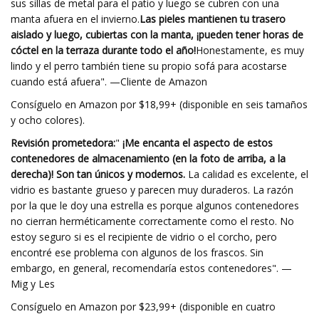
sus sillas de metal para el patio y luego se cubren con una
manta afuera en el invierno.
Las pieles mantienen tu trasero
aislado y luego, cubiertas con la manta, ¡pueden tener horas de
cóctel en la terraza durante todo el año!
Honestamente, es muy
lindo y el perro también tiene su propio sofá para acostarse
cuando está afuera". —Cliente de Amazon
Consíguelo en Amazon por $18,99+ (disponible en seis tamaños
y ocho colores).
Revisión prometedora:
"
¡Me encanta el aspecto de estos
contenedores de almacenamiento (en la foto de arriba, a la
derecha)! Son tan únicos y modernos.
La calidad es excelente, el
vidrio es bastante grueso y parecen muy duraderos. La razón
por la que le doy una estrella es porque algunos contenedores
no cierran herméticamente correctamente como el resto. No
estoy seguro si es el recipiente de vidrio o el corcho, pero
encontré ese problema con algunos de los frascos. Sin
embargo, en general, recomendaría estos contenedores". —
Mig y Les
Consíguelo en Amazon por $23,99+ (disponible en cuatro