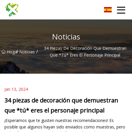
Tablero de pared Co., Ltd de Harbin
Noticias
34 Piezas De Decoración Que Demuestran
/
/
Hogar
Noticias
Que *tú* Eres El Personaje Principal
Jan 13, 2024
34 piezas de decoración que demuestran
que *tú* eres el personaje principal
¡Esperamos que te gusten nuestras recomendaciones! Es
posible que algunos hayan sido enviados como muestras, pero