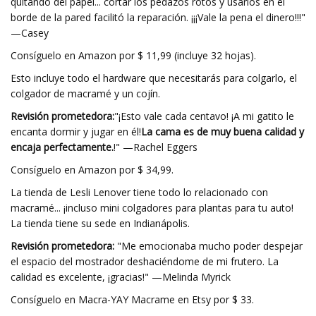
quitando del papel... cortar los pedazos rotos y usarlos en el
borde de la pared facilitó la reparación. ¡¡¡Vale la pena el dinero!!!"
—Casey
Consíguelo en Amazon por $ 11,99 (incluye 32 hojas).
Esto incluye todo el hardware que necesitarás para colgarlo, el
colgador de macramé y un cojín.
Revisión prometedora:
"¡Esto vale cada centavo! ¡A mi gatito le
encanta dormir y jugar en él!
La cama es de muy buena calidad y
encaja perfectamente.
!" —Rachel Eggers
Consíguelo en Amazon por $ 34,99.
La tienda de Lesli Lenover tiene todo lo relacionado con
macramé... ¡incluso mini colgadores para plantas para tu auto!
La tienda tiene su sede en Indianápolis.
Revisión prometedora:
"Me emocionaba mucho poder despejar
el espacio del mostrador deshaciéndome de mi frutero. La
calidad es excelente, ¡gracias!" —Melinda Myrick
Consíguelo en Macra-YAY Macrame en Etsy por $ 33.