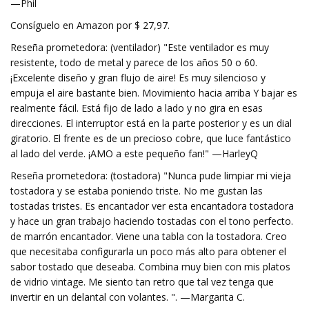
—Phil
Consíguelo en Amazon por $ 27,97.
Reseña prometedora: (ventilador) "Este ventilador es muy
resistente, todo de metal y parece de los años 50 o 60.
¡Excelente diseño y gran flujo de aire! Es muy silencioso y
empuja el aire bastante bien. Movimiento hacia arriba Y bajar es
realmente fácil. Está fijo de lado a lado y no gira en esas
direcciones. El interruptor está en la parte posterior y es un dial
giratorio. El frente es de un precioso cobre, que luce fantástico
al lado del verde. ¡AMO a este pequeño fan!" —HarleyQ
Reseña prometedora: (tostadora) "Nunca pude limpiar mi vieja
tostadora y se estaba poniendo triste. No me gustan las
tostadas tristes. Es encantador ver esta encantadora tostadora
y hace un gran trabajo haciendo tostadas con el tono perfecto.
de marrón encantador. Viene una tabla con la tostadora. Creo
que necesitaba configurarla un poco más alto para obtener el
sabor tostado que deseaba. Combina muy bien con mis platos
de vidrio vintage. Me siento tan retro que tal vez tenga que
invertir en un delantal con volantes. ". —Margarita C.