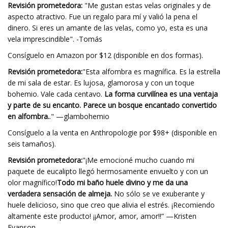
Revisión prometedora:
"Me gustan estas velas originales y de
aspecto atractivo. Fue un regalo para mí y valió la pena el
dinero. Si eres un amante de las velas, como yo, esta es una
vela imprescindible". -Tomás
Consíguelo en Amazon por $12 (disponible en dos formas).
Revisión prometedora:
"Esta alfombra es magnífica. Es la estrella
de mi sala de estar. Es lujosa, glamorosa y con un toque
bohemio. Vale cada centavo.
La forma curvilínea es una ventaja
y parte de su encanto. Parece un bosque encantado convertido
en alfombra.
." —glambohemio
Consíguelo a la venta en Anthropologie por $98+ (disponible en
seis tamaños).
Revisión prometedora:
"¡Me emocioné mucho cuando mi
paquete de eucalipto llegó hermosamente envuelto y con un
olor magnífico!
Todo mi baño huele divino y me da una
verdadera sensación de almeja.
No sólo se ve exuberante y
huele delicioso, sino que creo que alivia el estrés. ¡Recomiendo
altamente este producto! ¡¡Amor, amor, amor!!” —Kristen
Evanson