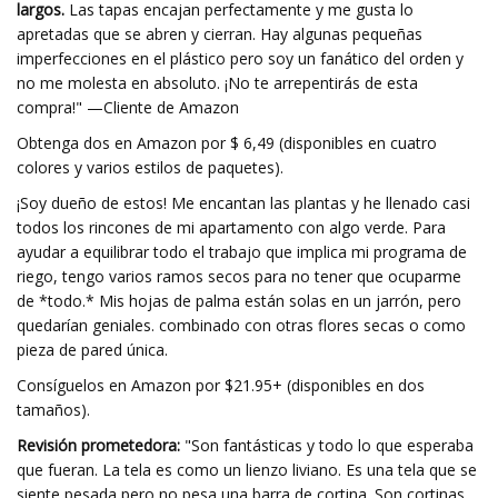
largos.
Las tapas encajan perfectamente y me gusta lo
apretadas que se abren y cierran. Hay algunas pequeñas
imperfecciones en el plástico pero soy un fanático del orden y
no me molesta en absoluto. ¡No te arrepentirás de esta
compra!" —Cliente de Amazon
Obtenga dos en Amazon por $ 6,49 (disponibles en cuatro
colores y varios estilos de paquetes).
¡Soy dueño de estos! Me encantan las plantas y he llenado casi
todos los rincones de mi apartamento con algo verde. Para
ayudar a equilibrar todo el trabajo que implica mi programa de
riego, tengo varios ramos secos para no tener que ocuparme
de *todo.* Mis hojas de palma están solas en un jarrón, pero
quedarían geniales. combinado con otras flores secas o como
pieza de pared única.
Consíguelos en Amazon por $21.95+ (disponibles en dos
tamaños).
Revisión prometedora:
"Son fantásticas y todo lo que esperaba
que fueran. La tela es como un lienzo liviano. Es una tela que se
siente pesada pero no pesa una barra de cortina. Son cortinas