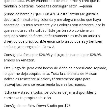
que pensaba. Estoy enamorado de este jarrón y creo que tú
también lo estarás. Necesitas conseguir esto". —Jenna
(Zumo de naranja) "¡ME ENCANTA este jarrón! Me gusta la
decoración aleatoria y colorida y me alegra mucho que haya
aparecido. Es muy resistente y los colores son vibrantes, por lo
que se nota su alta calidad. Este jarrón solo contiene un
pequeño ramo de flores, definitivamente es más un artículo
divertido que práctico. ¡Me encanta lo único que es y también
sería un gran regalo!" —Drew A.
Consigue la fresa por $26,95 y el jugo de naranja por $28,95,
ambos en Amazon.
Este juego de jarra está hecho de vidrio de borosilicato soplado,
lo que me deja boquiabierto. Toda la cristalería de Maison
Balzac es resistente al calor y técnicamente apta para
lavavajillas, pero se recomienda lavarse las manos.
¡Echa un vistazo a todos los colores de jarra disponibles y
comienza tu propia colección!
Consíguelo en Slow Down Studio por $75.