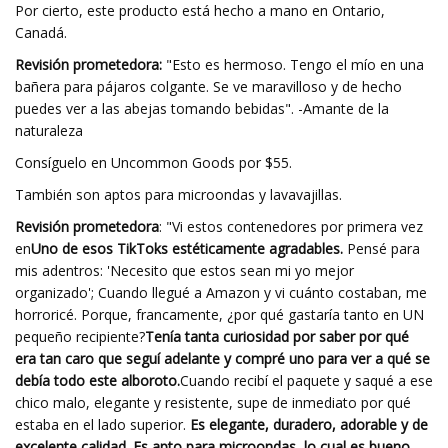
Por cierto, este producto está hecho a mano en Ontario,
Canadá.
Revisión prometedora:
"Esto es hermoso. Tengo el mío en una
bañera para pájaros colgante. Se ve maravilloso y de hecho
puedes ver a las abejas tomando bebidas". -Amante de la
naturaleza
Consíguelo en Uncommon Goods por $55.
También son aptos para microondas y lavavajillas.
Revisión prometedora
: "Vi estos contenedores por primera vez
en
Uno de esos TikToks estéticamente agradables.
Pensé para
mis adentros: 'Necesito que estos sean mi yo mejor
organizado'; Cuando llegué a Amazon y vi cuánto costaban, me
horroricé. Porque, francamente, ¿por qué gastaría tanto en UN
pequeño recipiente?
Tenía tanta curiosidad por saber por qué
era tan caro que seguí adelante y compré uno para ver a qué se
debía todo este alboroto.
Cuando recibí el paquete y saqué a ese
chico malo, elegante y resistente, supe de inmediato por qué
estaba en el lado superior.
Es elegante, duradero, adorable y de
excelente calidad. Es apto para microondas, lo cual es bueno.