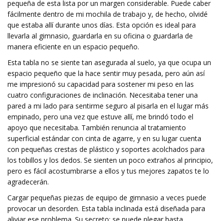
pequeña de esta lista por un margen considerable. Puede caber
fácilmente dentro de mi mochila de trabajo y, de hecho, olvidé
que estaba allí durante unos días. Esta opción es ideal para
llevarla al gimnasio, guardarla en su oficina o guardarla de
manera eficiente en un espacio pequeño.
Esta tabla no se siente tan asegurada al suelo, ya que ocupa un
espacio pequeño que la hace sentir muy pesada, pero aún así
me impresionó su capacidad para sostener mi peso en las
cuatro configuraciones de inclinación. Necesitaba tener una
pared a mi lado para sentirme seguro al pisarla en el lugar más
empinado, pero una vez que estuve allí, me brindó todo el
apoyo que necesitaba. También renuncia al tratamiento
superficial estándar con cinta de agarre, y en su lugar cuenta
con pequeñas crestas de plástico y soportes acolchados para
los tobillos y los dedos. Se sienten un poco extraños al principio,
pero es fácil acostumbrarse a ellos y tus mejores zapatos te lo
agradecerán.
Cargar pequeñas piezas de equipo de gimnasio a veces puede
provocar un desorden. Esta tabla inclinada está diseñada para
aliviar ese problema. Su secreto: se puede plegar hasta